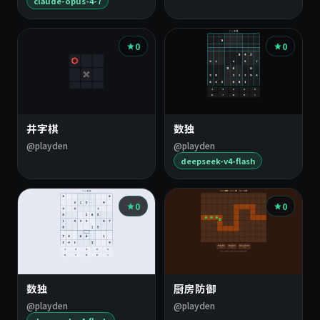
claude-opus-4-7
0
0
井字棋
数独
@playden
@playden
deepseek-v4-flash
0
0
数独
厨房防御
@playden
@playden