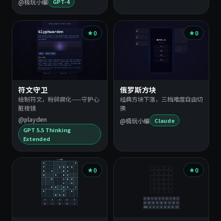
@极玩小编
GPT-4
0
0
符文守卫
俄罗斯方块
绘制符文，粉碎腐化——守护心
经典方块下落，三档难度自由切
脏棱镜
换
@playden
@极玩小编
Claude
GPT 5.5 Thinking
Extended
0
0