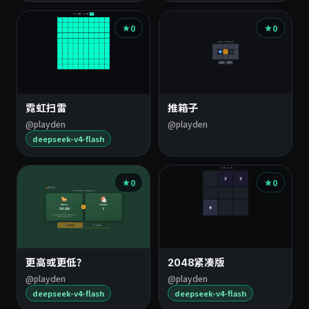
0
0
霓虹扫雷
推箱子
@playden
@playden
deepseek-v4-flash
0
0
更高或更低？
2048紧凑版
@playden
@playden
deepseek-v4-flash
deepseek-v4-flash