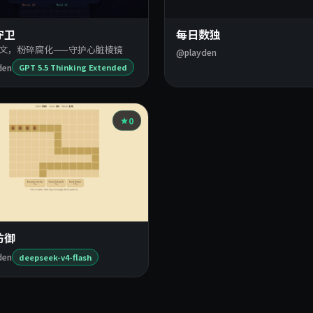
守卫
每日数独
文，粉碎腐化——守护心脏棱镜
@playden
den
GPT 5.5 Thinking Extended
0
防御
den
deepseek-v4-flash