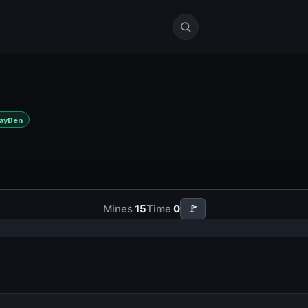
ayDen