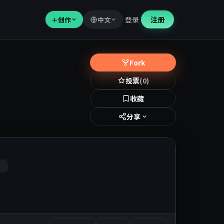
登录
注册
＋
创作
中文
Fork
投票
(0)
收藏
分享