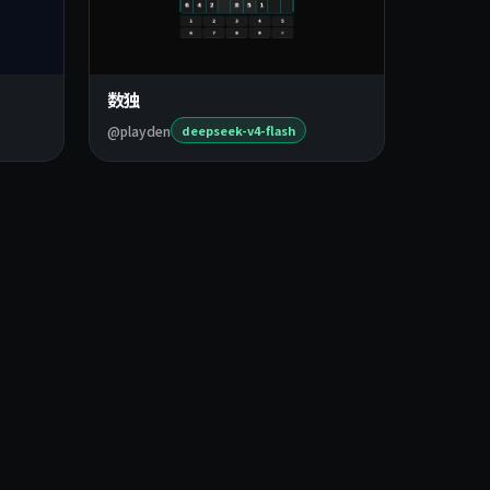
数独
@playden
deepseek-v4-flash