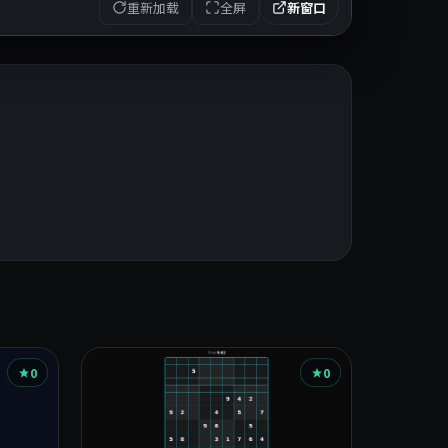
重新加载
全屏
新窗口
。
0
0