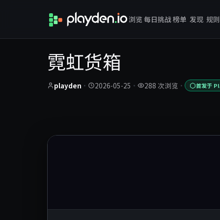
浏览
每日挑战
榜单
发现
规则
霓虹货箱
playden
·
2026-05-25
·
288 次浏览
·
首发于 Pl