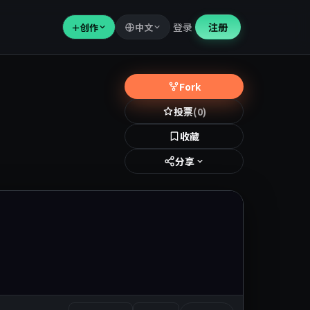
登录
注册
＋
创作
中文
Fork
投票
(0)
收藏
分享