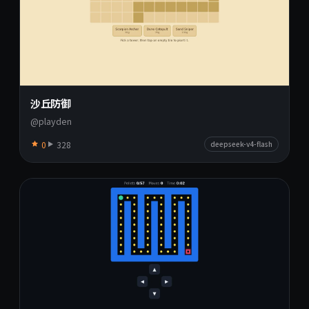
沙丘防御
@playden
0
328
deepseek-v4-flash