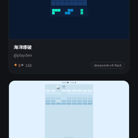
海洋爆破
@playden
0
168
deepseek-v4-flash