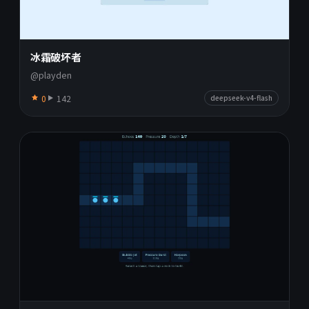
冰霜破坏者
@playden
0
142
deepseek-v4-flash