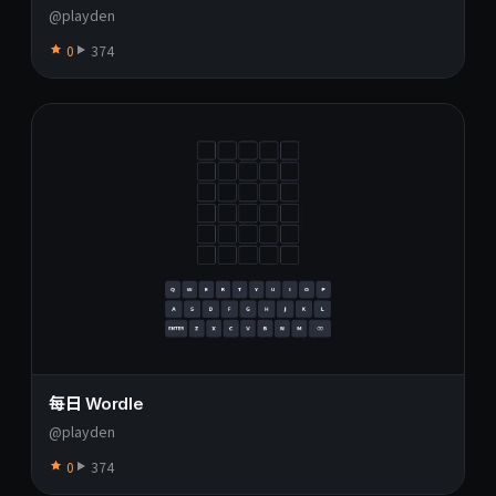
@playden
0
374
每日 Wordle
@playden
0
374