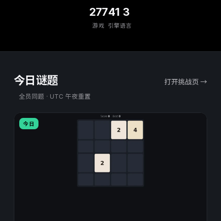
277
41
3
游戏
引擎
语言
今日谜题
打开挑战页 →
全员同题 · UTC 午夜重置
今日