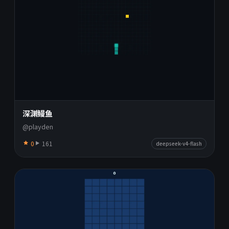
深渊鳗鱼
@playden
0
161
deepseek-v4-flash