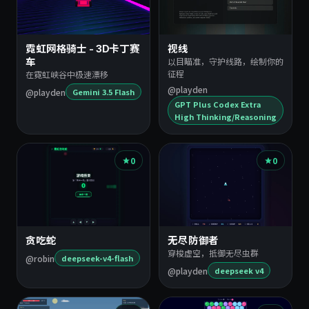
霓虹网格骑士 - 3D卡丁赛
视线
以目瞄准，守护线路，绘制你的
车
征程
在霓虹峡谷中极速漂移
@playden
@playden
Gemini 3.5 Flash
GPT Plus Codex Extra
High Thinking/Reasoning
0
0
贪吃蛇
无尽防御者
穿梭虚空，抵御无尽虫群
@robin
deepseek-v4-flash
@playden
deepseek v4