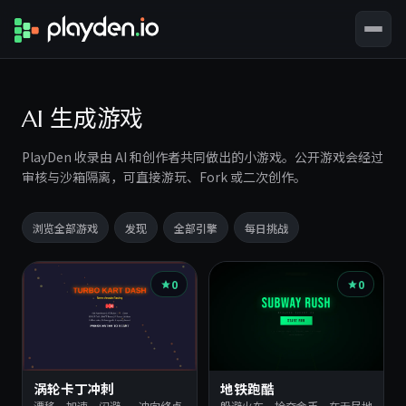
AI 生成游戏
PlayDen 收录由 AI 和创作者共同做出的小游戏。公开游戏会经过
审核与沙箱隔离，可直接游玩、Fork 或二次创作。
浏览全部游戏
发现
全部引擎
每日挑战
游
0
0
戏
列
表
涡轮卡丁冲刺
地铁跑酷
漂移，加速，闪避——冲向终点
躲避火车，抢夺金币，在无尽地