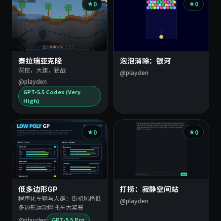
0
0
泰拉瑞亚克隆
泡泡消除：银河
深挖，大建，猛战
@playden
@playden
GPT-5.5 Codex (Very
High)
0
0
低多边形GP
打捞：寂静空间站
程序化车辆与人群：街机风格低
@playden
多边形运动摩托车大奖赛
@playden
GPT-5.5 Pro