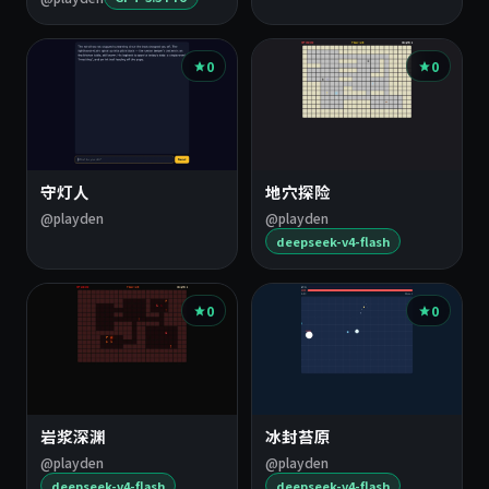
0
0
守灯人
地穴探险
@playden
@playden
deepseek-v4-flash
0
0
岩浆深渊
冰封苔原
@playden
@playden
deepseek-v4-flash
deepseek-v4-flash