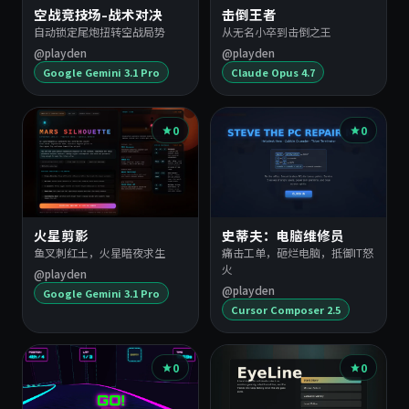
空战竞技场-战术对决
击倒王者
自动锁定尾炮扭转空战局势
从无名小卒到击倒之王
@playden
@playden
Google Gemini 3.1 Pro
Claude Opus 4.7
0
0
火星剪影
史蒂夫：电脑维修员
鱼叉刺红土，火星暗夜求生
痛击工单，砸烂电脑，抵御IT怒
火
@playden
@playden
Google Gemini 3.1 Pro
Cursor Composer 2.5
0
0