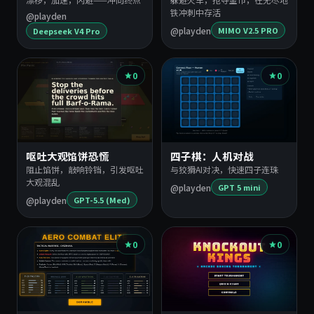
铁冲刺中存活
@playden
@playden
MIMO V2.5 PRO
Deepseek V4 Pro
0
0
呕吐大观馅饼恐慌
四子棋：人机对战
阻止馅饼，敲响铃铛，引发呕吐
与狡猾AI对决，快速四子连珠
大观混乱
@playden
GPT 5 mini
@playden
GPT-5.5 (Med)
0
0