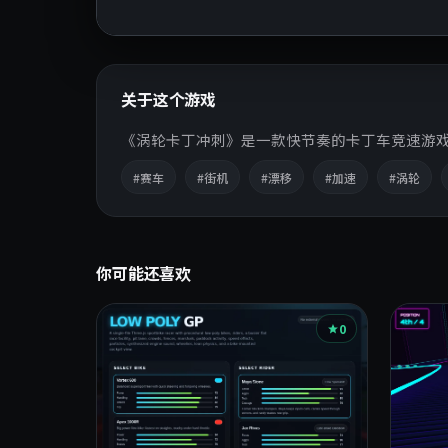
关于这个游戏
《涡轮卡丁冲刺》是一款快节奏的卡丁车竞速游
#赛车
#街机
#漂移
#加速
#涡轮
你可能还喜欢
0