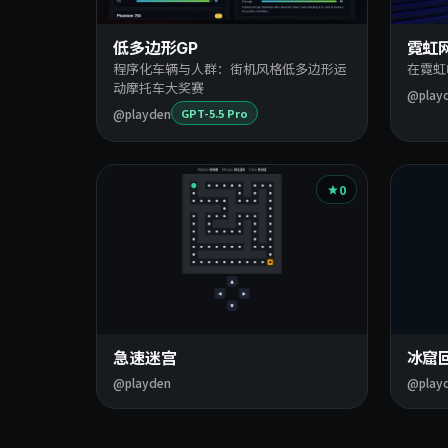
低多边形GP
霓虹网
程序化车辆与人群：街机风格低多边形运
在霓虹
动摩托车大奖赛
@play
@playden
GPT-5.5 Pro
0
急速迷宫
冰窟
@playden
@play