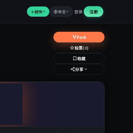
登录
注册
＋
创作
中文
Fork
投票
(0)
收藏
分享