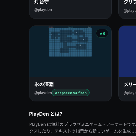
灯台守
クリ
@playden
@play
0
氷の深淵
メリ
@playden
@play
deepseek-v4-flash
PlayDen とは?
PlayDen は無料のブラウザミニゲーム・アーケードで
クスしたり、テキストの指示から新しいゲームを生成し