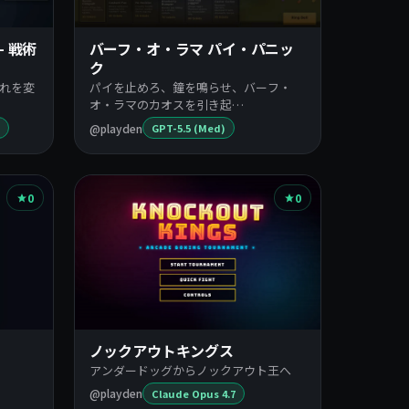
 戦術
バーフ・オ・ラマ パイ・パニッ
ク
れを変
パイを止めろ、鐘を鳴らせ、バーフ・
オ・ラマのカオスを引き起…
@playden
GPT-5.5 (Med)
0
0
ノックアウトキングス
アンダードッグからノックアウト王へ
@playden
Claude Opus 4.7