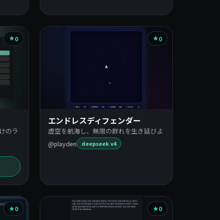
0
0
エンドレスディフェンダー
けのラ
虚空を航海し、無限の群れを生き延びよ
@playden
deepseek v4
0
0