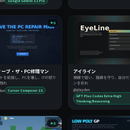
den
Google Gemini 3.1 Pro
0
ィーブ・ザ・PC修理マン
アイライン
トを処理し、PCを壊し、ITの怒り
視線で狙い、路線を守り、自分だ
残れ
ンを彩れ
@playden
den
Cursor Composer 2.5
GPT Plus Codex Extra High
Thinking/Reasoning
0