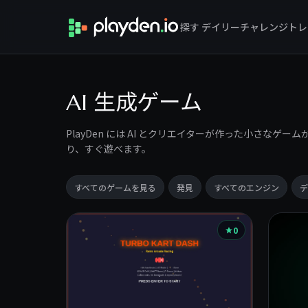
探す
デイリーチャレンジ
トレ
AI 生成ゲーム
PlayDen には AI とクリエイターが作った小さな
り、すぐ遊べます。
すべてのゲームを見る
発見
すべてのエンジン
デ
ゲ
0
ー
ム
一