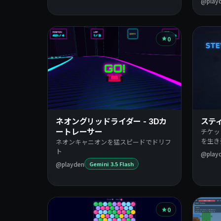
@play
0
ネオングリッドライダー - 3Dカ
ステ
ートレーサー
チケッ
を生き
ネオンキャニオンを猛スピードでドリフ
ト
@play
@playden
Gemini 3.5 Flash
0