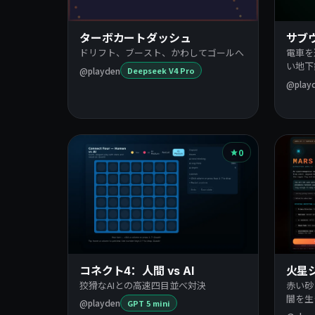
覧
ターボカートダッシュ
サブ
ドリフト、ブースト、かわしてゴールへ
電車を
い地下
@playden
Deepseek V4 Pro
@play
0
コネクト4：人間 vs AI
火星
狡猾なAIとの高速四目並べ対決
赤い砂
闇を生
@playden
GPT 5 mini