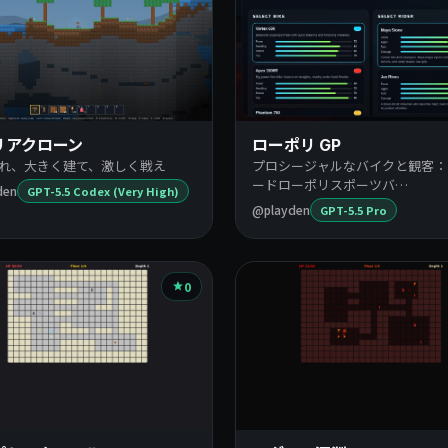
リアクローン
ローポリ GP
れ、大きく建て、激しく戦え
プロシージャルなバイクと観客：
ードローポリスポーツバ…
den
GPT-5.5 Codex (Very High)
@playden
GPT-5.5 Pro
0