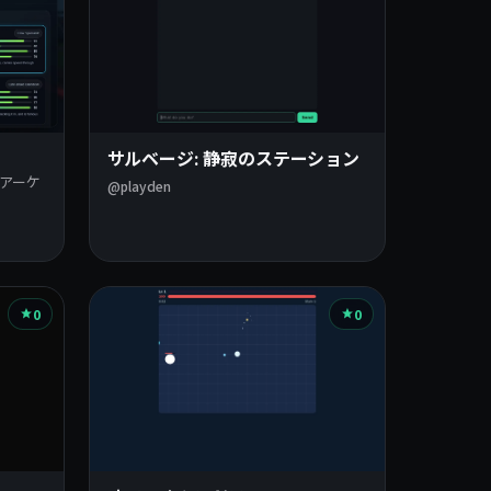
サルベージ: 静寂のステーション
アーケ
@playden
0
0