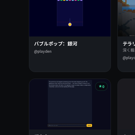
バブルポップ：銀河
テラ
深く掘
@playden
@play
0