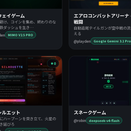
ウェイゲーム
エアロコンバットアリーナ -
避け、コインを集め、終わりのな
戦闘
鉄ダッシュを生き…
自動追尾テイルガンが空中戦の流
える
den
MIMO V2.5 PRO
@playden
Google Gemini 3.1 Pro
0
シルエット
スネークゲーム
にハープーンを突き立て、火星の
@robin
deepseek-v4-flash
き延びろ