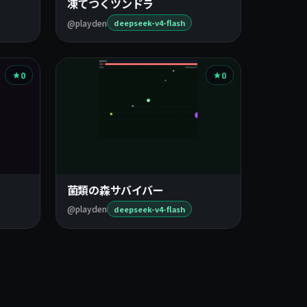
凍てつくツンドラ
@playden
deepseek-v4-flash
0
0
菌類の森サバイバー
@playden
deepseek-v4-flash