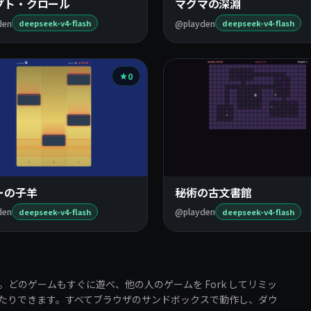
プト・クロール
マグマの深淵
den
@playden
deepseek-v4-flash
deepseek-v4-flash
0
ーの子羊
秘術の古文書館
den
@playden
deepseek-v4-flash
deepseek-v4-flash
す。どのゲームもすぐに遊べ、他の人のゲームを Fork してリミッ
たりできます。すべてブラウザのサンドボックスで動作し、ダウ