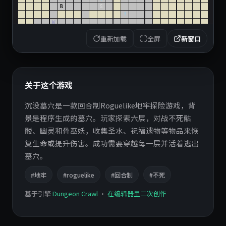
重新加载
全屏
新窗口
关于这个游戏
沉没墓穴是一款回合制Roguelike地牢探险游戏，背
景是程序生成的墓穴。玩家探索六层，对战不死骷
髅、幽灵和骨巫妖，收集圣水、祝福遗物等物品来恢
复生命或提升伤害。成功需要穿越每一层并活着逃出
墓穴。
#地牢
#roguelike
#回合制
#不死
基于引擎
Dungeon Crawl
·
在编辑器里二次创作