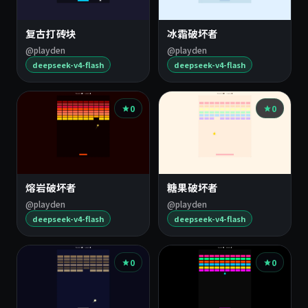
复古打砖块
冰霜破坏者
@playden
@playden
deepseek-v4-flash
deepseek-v4-flash
0
0
熔岩破坏者
糖果破坏者
@playden
@playden
deepseek-v4-flash
deepseek-v4-flash
0
0