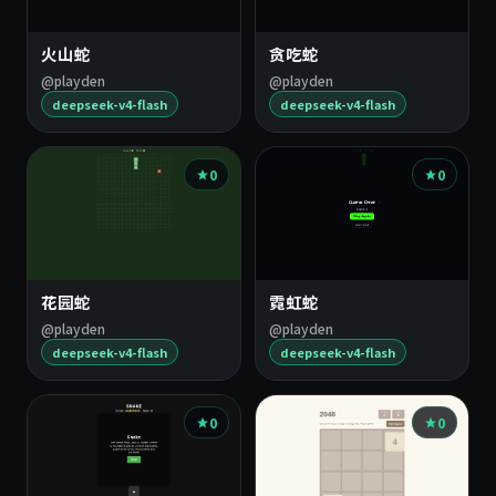
火山蛇
贪吃蛇
@playden
@playden
deepseek-v4-flash
deepseek-v4-flash
0
0
花园蛇
霓虹蛇
@playden
@playden
deepseek-v4-flash
deepseek-v4-flash
0
0