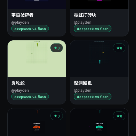
宇宙破碎者
霓虹打砖块
@playden
@playden
deepseek-v4-flash
deepseek-v4-flash
0
0
贪吃蛇
深渊鳗鱼
@playden
@playden
deepseek-v4-flash
deepseek-v4-flash
0
0