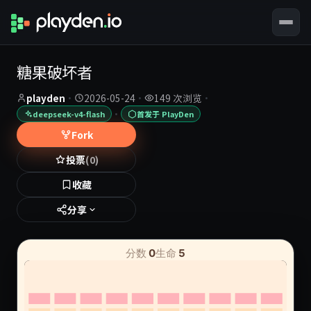
糖果破坏者
playden
·
2026-05-24
·
149 次浏览
·
·
deepseek-v4-flash
首发于 PlayDen
Fork
投票
(0)
收藏
分享