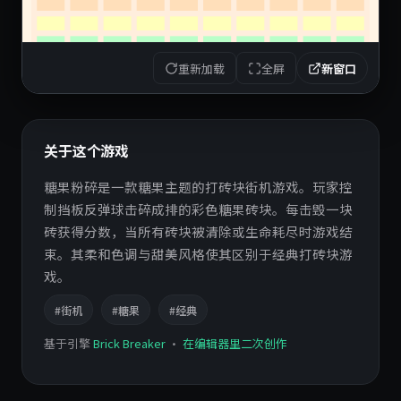
重新加载
全屏
新窗口
关于这个游戏
糖果粉碎是一款糖果主题的打砖块街机游戏。玩家控
制挡板反弹球击碎成排的彩色糖果砖块。每击毁一块
砖获得分数，当所有砖块被清除或生命耗尽时游戏结
束。其柔和色调与甜美风格使其区别于经典打砖块游
戏。
#街机
#糖果
#经典
基于引擎
Brick Breaker
·
在编辑器里二次创作