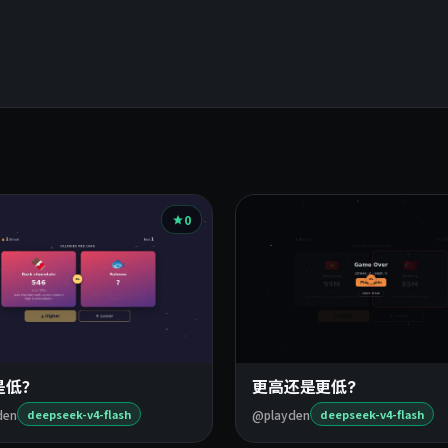
0
是低？
更高还是更低?
den
@playden
deepseek-v4-flash
deepseek-v4-flash