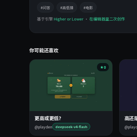
#问答
#高低猜
#电影
基于引擎
Higher or Lower
·
在编辑器里二次创作
你可能还喜欢
0
更高或更低？
高还
@playden
@play
deepseek-v4-flash