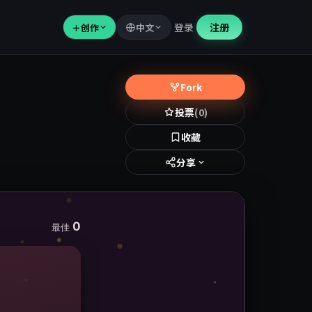
登录
注册
＋
创作
中文
Fork
投票
(0)
收藏
分享