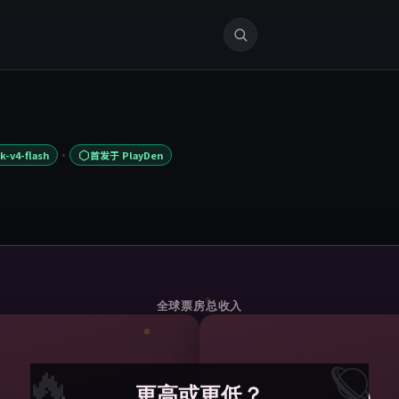
·
-v4-flash
首发于 PlayDen