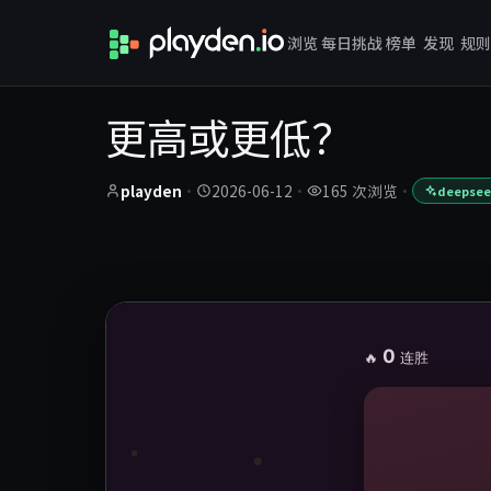
浏览
每日挑战
榜单
发现
规则
更高或更低？
playden
·
2026-06-12
·
165 次浏览
·
deepseek