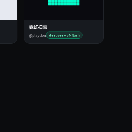
霓虹扫雷
@playden
deepseek-v4-flash