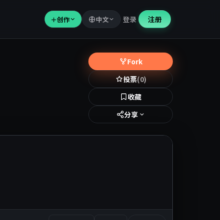
登录
注册
＋
创作
中文
Fork
投票
(0)
收藏
分享