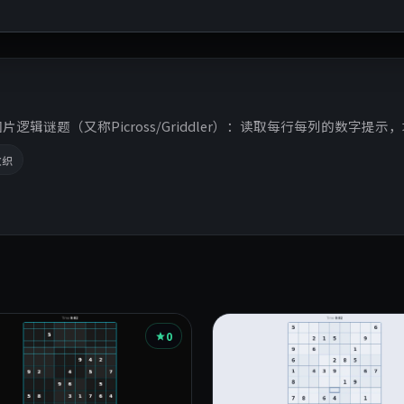
辑谜题（又称Picross/Griddler）：读取每行每列的数字提
数织
0