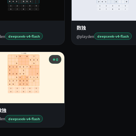
数独
den
@playden
deepseek-v4-flash
deepseek-v4-flash
0
数独
den
deepseek-v4-flash