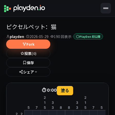
ピクセルペット：猫
playden
·
2026-05-29
·
190 回表示
·
PlayDen 初公開
Fork
投票
(0)
保存
シェア