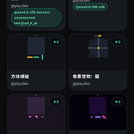
@playden
@playden
Qwen3.6-35B-a3b
qwen3.6-27b-heretic-
uncensored-
neo@q4_k_m
0
0
方块爆破
像素宠物：猫
@playden
@playden
0
0