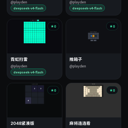
@playden
@playden
deepseek-v4-flash
deepseek-v4-flash
0
0
霓虹扫雷
推箱子
@playden
@playden
deepseek-v4-flash
0
0
2048紧凑版
麻将连连看