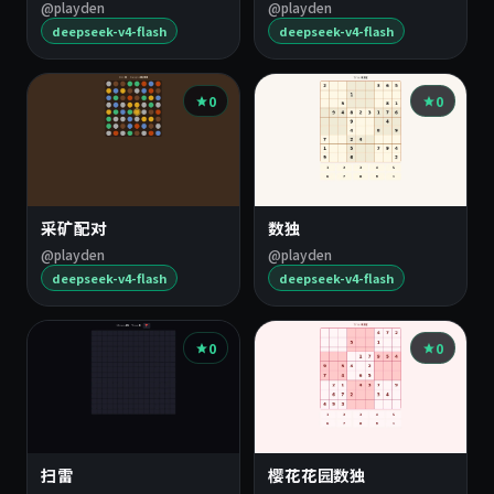
@playden
@playden
deepseek-v4-flash
deepseek-v4-flash
0
0
采矿配对
数独
@playden
@playden
deepseek-v4-flash
deepseek-v4-flash
0
0
扫雷
樱花花园数独