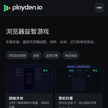
浏览器益智游戏
无需安装，直接玩逻辑谜题、消除、合成、记忆和每日挑战。
浏览全部游戏
发现
全部引擎
每日挑战
游
0
0
戏
列
表
四格方块
霓虹扫雷
在四个难度等级中堆叠、消除并
揭示安全格子，标记霓虹炸弹
征服