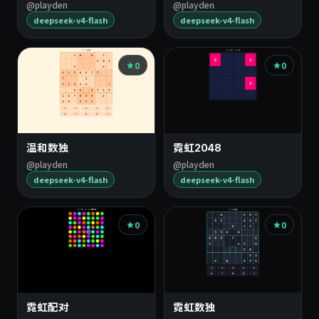
@playden
@playden
deepseek-v4-flash
deepseek-v4-flash
0
0
温和数独
霓虹2048
@playden
@playden
deepseek-v4-flash
deepseek-v4-flash
0
0
霓虹配对
霓虹数独