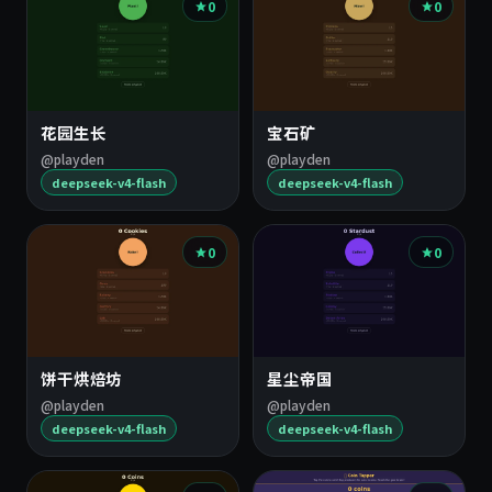
0
0
花园生长
宝石矿
@playden
@playden
deepseek-v4-flash
deepseek-v4-flash
0
0
饼干烘焙坊
星尘帝国
@playden
@playden
deepseek-v4-flash
deepseek-v4-flash