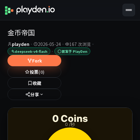
金币帝国
playden
·
2026-05-24
·
167 次浏览
·
·
deepseek-v4-flash
首发于 PlayDen
Fork
投票
(0)
收藏
分享