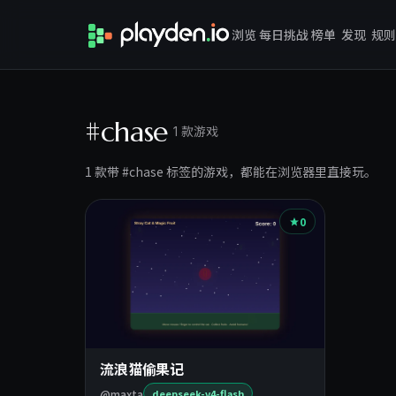
浏览
每日挑战
榜单
发现
规则
#chase
1 款游戏
1 款带 #chase 标签的游戏，都能在浏览器里直接玩。
0
流浪猫偷果记
@maxta
deepseek-v4-flash