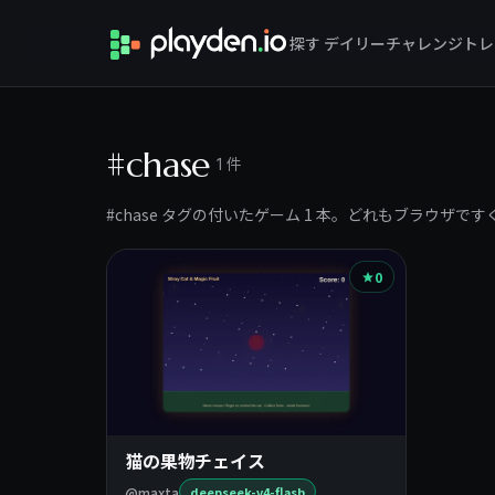
探す
デイリーチャレンジ
トレ
#chase
1 件
#chase タグの付いたゲーム 1 本。どれもブラウザで
0
猫の果物チェイス
@maxta
deepseek-v4-flash