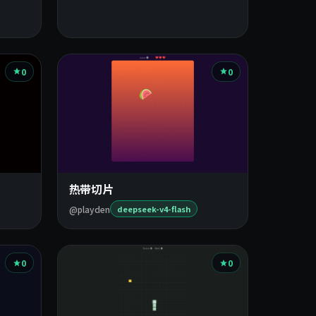
0
0
热带切片
@playden
deepseek-v4-flash
0
0