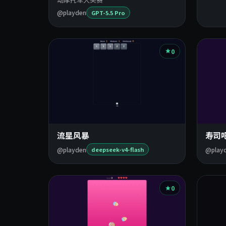
@playden
GPT-5.5 Pro
0
流星风暴
寿司
@playden
@play
deepseek-v4-flash
0