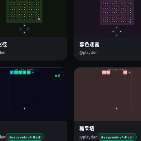
迷径
暮色迷宫
den
@playden
0
糖果墙
den
@playden
deepseek-v4-flash
deepseek-v4-flash