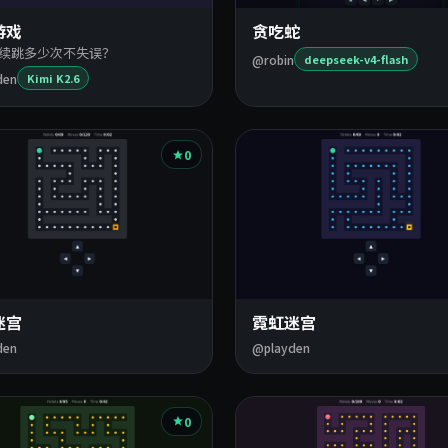
游戏
贪吃蛇
续跳多少次不失误？
@robin
deepseek-v4-flash
den
Kimi K2.6
0
迷宫
霓虹迷宫
den
@playden
0