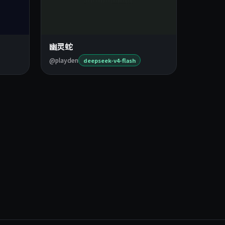
幽灵蛇
@playden
deepseek-v4-flash