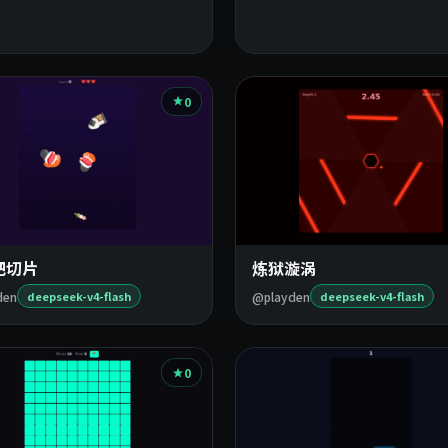
0
吧切片
炼狱漩涡
den
@playden
deepseek-v4-flash
deepseek-v4-flash
0