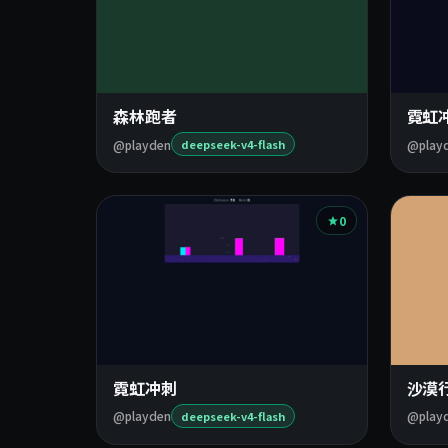
森林跑者
霓虹
@playden
@play
deepseek-v4-flash
0
霓虹冲刺
沙漠
@playden
@play
deepseek-v4-flash