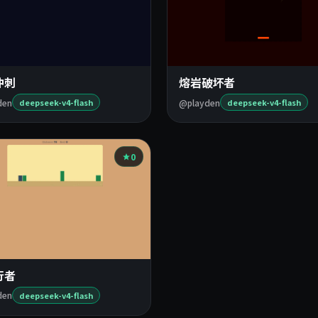
冲刺
熔岩破坏者
den
@playden
deepseek-v4-flash
deepseek-v4-flash
0
行者
den
deepseek-v4-flash