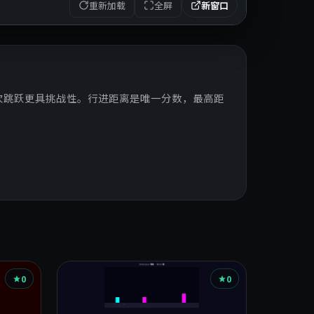
重新加载
全屏
新窗口
次跳跃更具挑战性。行进距离是唯一分数，最高距
0
0