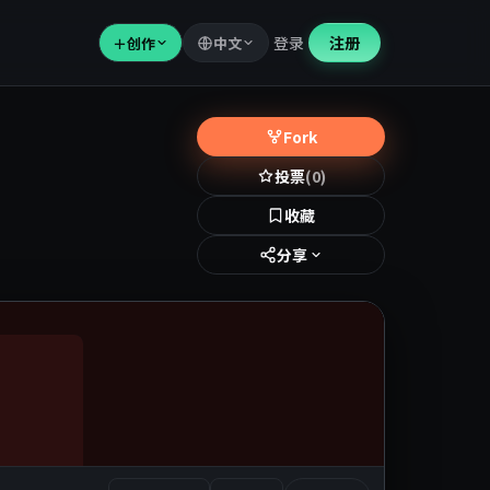
登录
注册
＋
创作
中文
Fork
投票
(0)
收藏
分享