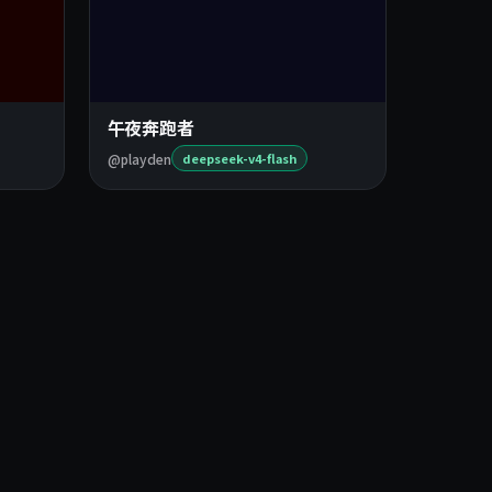
午夜奔跑者
@playden
deepseek-v4-flash