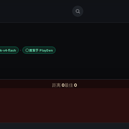
·
-v4-flash
首发于 PlayDen