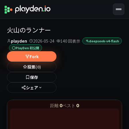
火山のランナー
playden
·
2026-05-24
·
140 回表示
·
deepseek-v4-flash
·
PlayDen 初公開
Fork
投票
(0)
保存
シェア