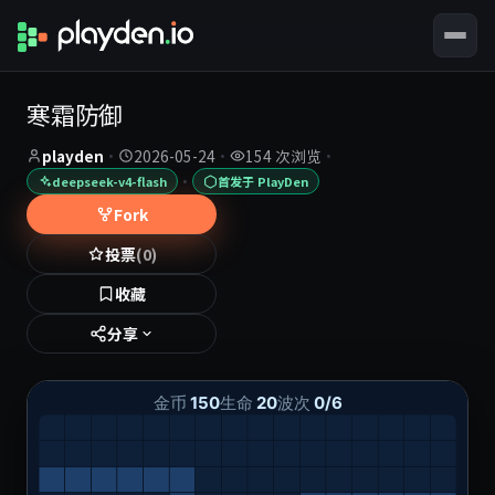
寒霜防御
playden
·
2026-05-24
·
154 次浏览
·
·
deepseek-v4-flash
首发于 PlayDen
Fork
投票
(0)
收藏
分享