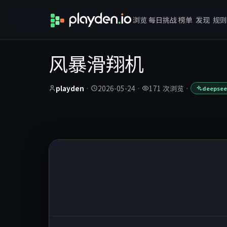
浏览
每日挑战
榜单
发现
规则
风暴滑翔机
playden
·
2026-05-24
·
171 次浏览
·
deepseek