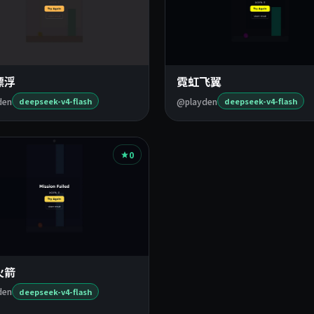
漂浮
霓虹飞翼
den
@playden
deepseek-v4-flash
deepseek-v4-flash
0
火箭
den
deepseek-v4-flash