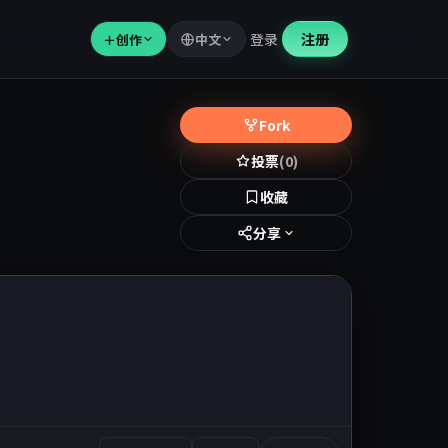
登录
注册
＋
创作
中文
Fork
投票
(0)
收藏
分享