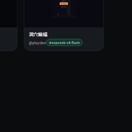
洞穴蝙蝠
@playden
deepseek-v4-flash