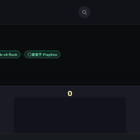
·
-v4-flash
首发于 PlayDen