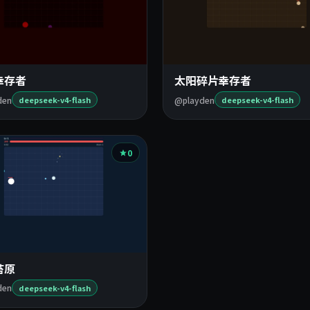
幸存者
太阳碎片幸存者
den
@playden
deepseek-v4-flash
deepseek-v4-flash
0
苔原
den
deepseek-v4-flash