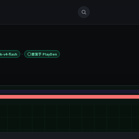
·
-v4-flash
首发于 PlayDen