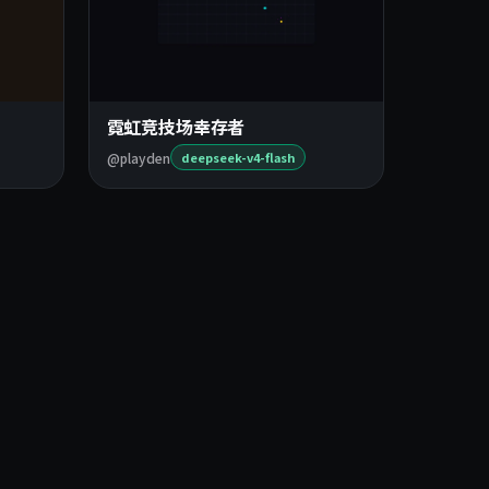
霓虹竞技场幸存者
@playden
deepseek-v4-flash