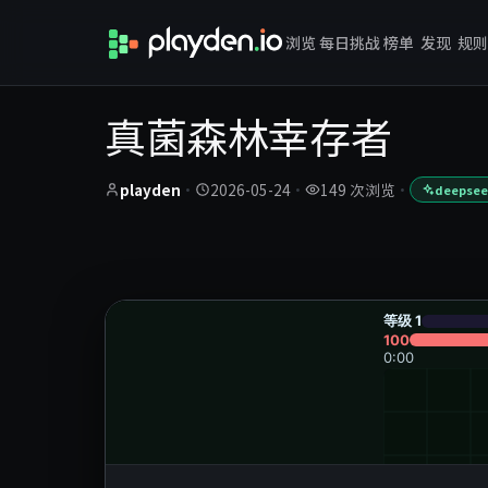
浏览
每日挑战
榜单
发现
规则
真菌森林幸存者
playden
·
2026-05-24
·
149 次浏览
·
deepseek