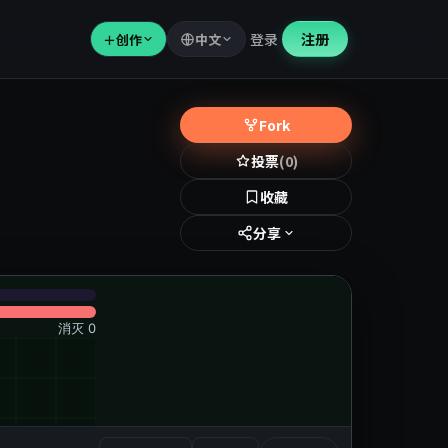
登录
注册
＋
创作
中文
Fork
投票
(0)
收藏
分享