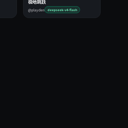
极地跳跃
@playden
deepseek-v4-flash