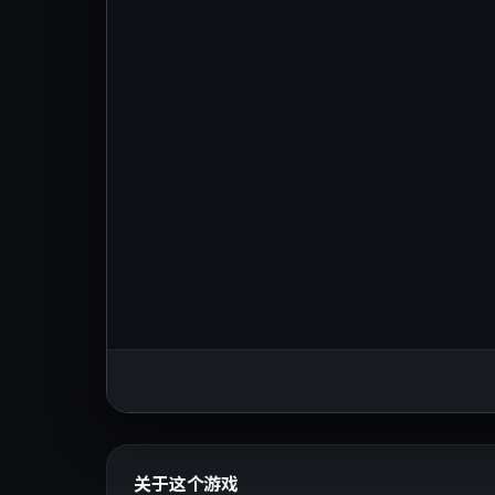
关于这个游戏