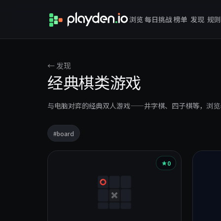
浏览
每日挑战
榜单
发现
规则
← 发现
经典棋类游戏
与电脑对弈的经典双人游戏——井字棋、四子棋等，浏览
#board
该
0
题
材
下