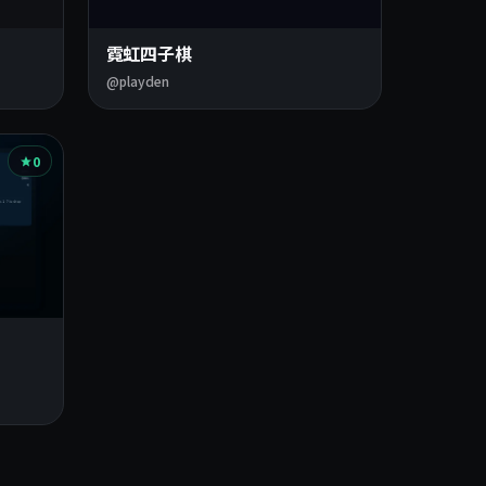
霓虹四子棋
@playden
0