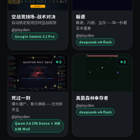
空战竞技场-战术对决
躲避
自动锁定尾炮扭转空战局势
躲避、闪避、生存——每一秒都
至关重要
@playden
@playden
Google Gemini 3.1 Pro
deepseek-v4-flash
0
0
死过一刻
真菌森林幸存者
爆头僵尸，看头弹跳——在地铁
@playden
求生
deepseek-v4-flash
@playden
Qwen 3.6 27B Dense + 35B
A3B MoE