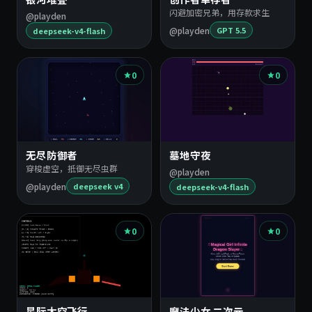
的
闪避加密兄弟，用存款求生
@playden
@playden
GPT 5.5
deepseek-v4-flash
游
戏
0
0
无尽防御者
墓地守夜
穿梭虚空，抵御无尽虫群
@playden
@playden
deepseek v4
deepseek-v4-flash
0
0
星际太空飞行
魔法少女 二次元