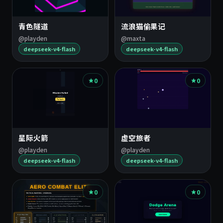
青色隧道
流浪猫偷果记
@playden
@maxta
deepseek-v4-flash
deepseek-v4-flash
0
0
星际火箭
虚空旅者
@playden
@playden
deepseek-v4-flash
deepseek-v4-flash
0
0