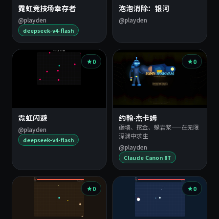
霓虹竞技场幸存者
泡泡消除：银河
@playden
@playden
deepseek-v4-flash
0
0
霓虹闪避
约翰·杰卡姆
砸墙、挖金、躲岩浆——在无限
@playden
深渊中求生
deepseek-v4-flash
@playden
Claude Canon 8T
0
0