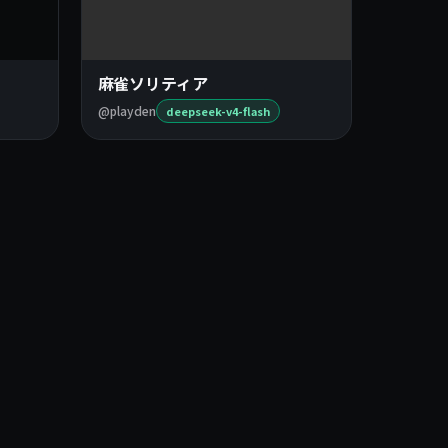
麻雀ソリティア
@playden
deepseek-v4-flash