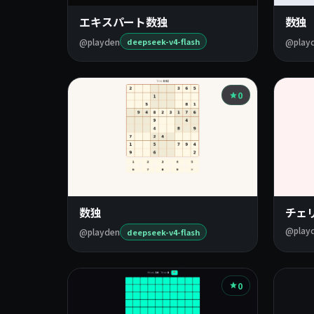
覧
エキスパート数独
数独
@playden
@play
deepseek-v4-flash
0
数独
チェ
@play
@playden
deepseek-v4-flash
0