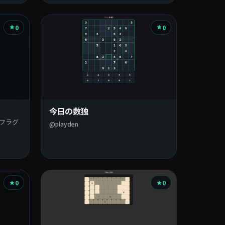
0
0
今日の数独
フラグ
@playden
0
0