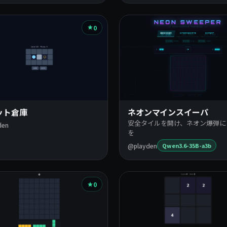
0
ット倉庫
ネオンマインスイーパ
安全タイルを開け、ネオン爆弾に
den
を
@playden
Qwen3.6-35B-a3b
0