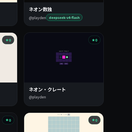
ネオン数独
@playden
deepseek-v4-flash
0
0
ネオン・クレート
@playden
0
0