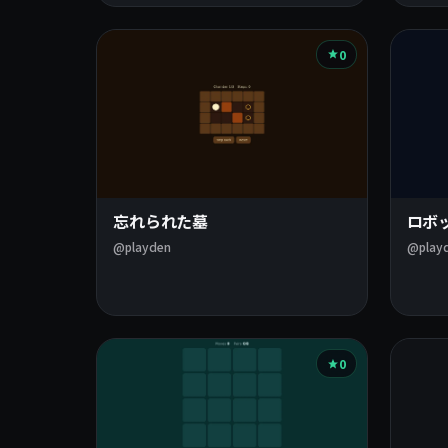
0
忘れられた墓
ロボ
@playden
@play
0