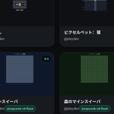
し
ピクセルペット：猫
den
@playden
0
ンスイーパ
森のマインスイーパ
den
@playden
deepseek-v4-flash
deepseek-v4-flash