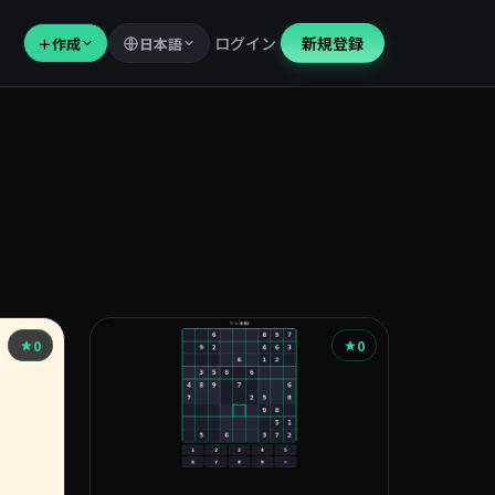
ログイン
新規登録
＋
作成
日本語
0
0