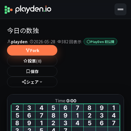
今日の数独
playden
·
2026-05-28
·
382 回表示
·
PlayDen 初公開
Fork
投票
(0)
保存
シェア