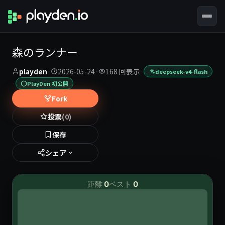
森のランナー
playden
·
2026-05-24
·
168 回表示
·
deepseek-v4-flash
·
PlayDen 初公開
Fork
投票
(0)
保存
シェア