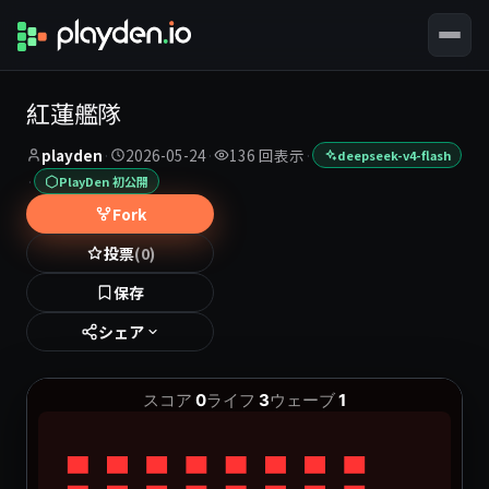
紅蓮艦隊
playden
·
2026-05-24
·
136 回表示
·
deepseek-v4-flash
·
PlayDen 初公開
Fork
投票
(0)
保存
シェア