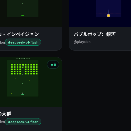
ロ・インベイジョン
バブルポップ：銀河
@playden
den
deepseek-v4-flash
0
の大群
den
deepseek-v4-flash