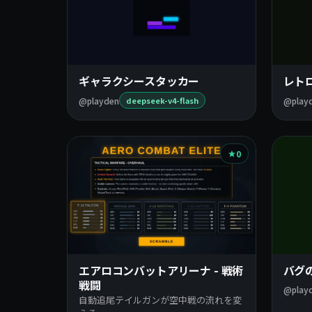
ギャラクシースタッカー
レト
@playden
@play
deepseek-v4-flash
0
エアロコンバットアリーナ - 戦術
バグ
戦闘
@play
自動追尾テイルガンが空中戦の流れを変