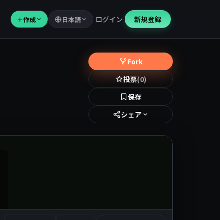
ログイン
新規登録
＋
作成
日本語
Fork
投票
(0)
保存
シェア