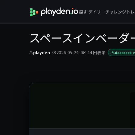
探す
デイリーチャレンジ
トレ
スペースインベーダ
playden
·
2026-05-24
·
144 回表示
·
deepseek-v