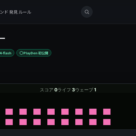
ンド
発見
ルール
ー
·
4-flash
PlayDen 初公開