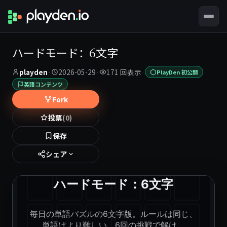
ハードモード：6文字
playden
·
2026-05-29
·
171 回表示
·
·
PlayDen 初公開
英語コンテンツ
Fork
投票
(0)
保存
シェア