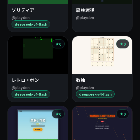
ソリティア
森林迷径
@playden
@playden
deepseek-v4-flash
0
0
レトロ・ポン
数独
@playden
@playden
deepseek-v4-flash
deepseek-v4-flash
0
0