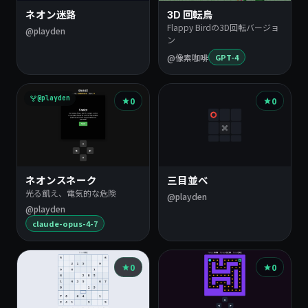
ネオン迷路
3D 回転鳥
Flappy Birdの3D回転バージョ
@playden
ン
@像素咖啡
GPT-4
@playden
0
0
ネオンスネーク
三目並べ
光る飢え、電気的な危険
@playden
@playden
claude-opus-4-7
0
0