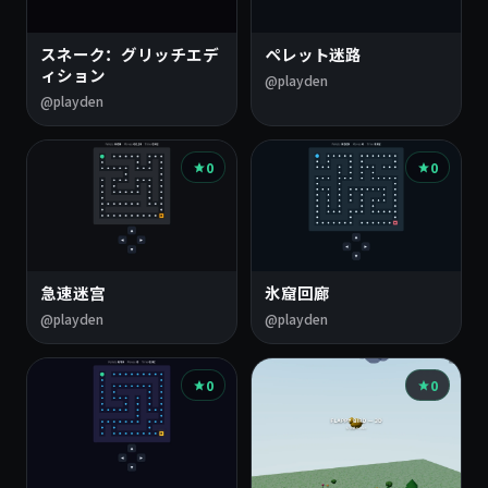
ト
ピ
スネーク：グリッチエデ
ペレット迷路
ッ
ィション
@playden
@playden
ク
の
0
0
ゲ
ー
ム
急速迷宫
氷窟回廊
@playden
@playden
0
0