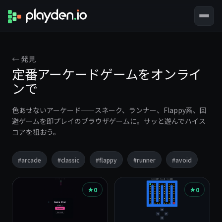
← 発見
定番アーケードゲームをオンライ
ンで
色あせないアーケード——スネーク、ランナー、Flappy系、回
避ゲームを即プレイのブラウザゲームに。サッと遊んでハイス
コアを狙おう。
#arcade
#classic
#flappy
#runner
#avoid
こ
0
0
の