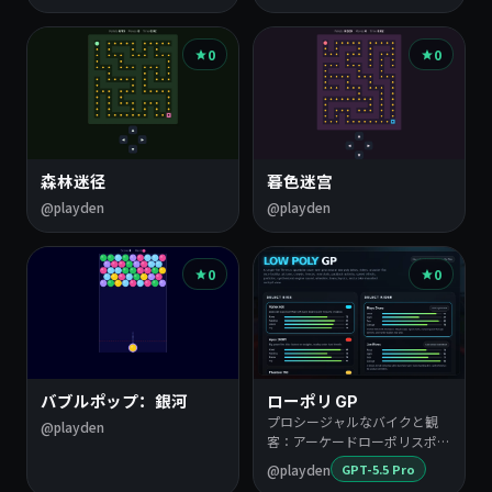
0
0
森林迷径
暮色迷宫
@playden
@playden
0
0
バブルポップ：銀河
ローポリ GP
プロシージャルなバイクと観
@playden
客：アーケードローポリスポー
ツバ…
@playden
GPT-5.5 Pro