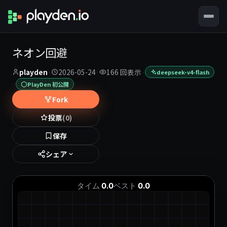
ネオン回避
playden
·
2026-05-24
·
166 回表示
·
deepseek-v4-flash
·
PlayDen 初公開
Fork
投票
(0)
保存
シェア