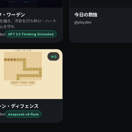
フ・ワーデン
今日の数独
を描き、汚染を打ち砕け―ハート
@playden
ムを守れ
den
GPT 5.5 Thinking Extended
0
ーン・ディフェンス
den
deepseek-v4-flash