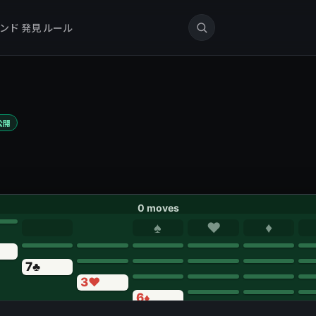
ンド
発見
ルール
初公開