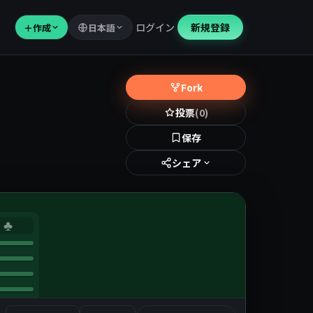
ログイン
新規登録
＋
作成
日本語
Fork
投票
(0)
保存
シェア