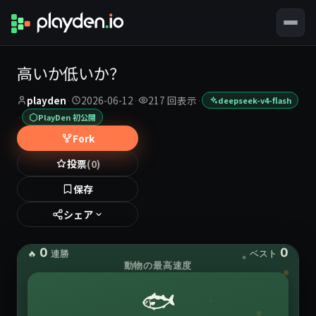
高いか低いか？
playden
·
2026-06-12
·
217 回表示
·
deepseek-v4-flash
·
PlayDen 初公開
Fork
投票
(0)
保存
シェア