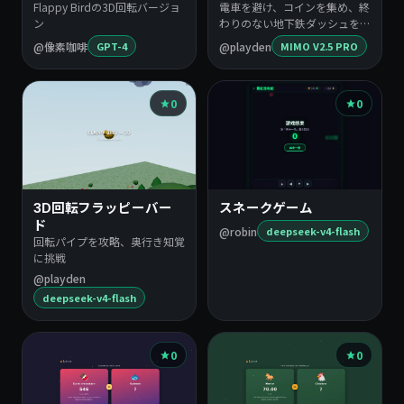
Flappy Birdの3D回転バージョ
電車を避け、コインを集め、終
ン
わりのない地下鉄ダッシュを生
き…
@像素咖啡
@playden
GPT-4
MIMO V2.5 PRO
0
0
3D回転フラッピーバー
スネークゲーム
ド
@robin
deepseek-v4-flash
回転パイプを攻略、奥行き知覚
に挑戦
@playden
deepseek-v4-flash
0
0