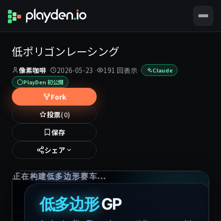
低ポリゴンレーシング
像素咖啡
·
2026-05-23
·
191 回表示
·
·
Claude
PlayDen 初公開
Fork
投票
(0)
保存
シェア