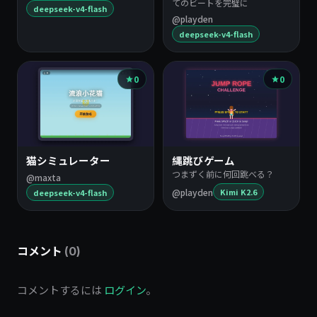
てのビートを完璧に
deepseek-v4-flash
@playden
deepseek-v4-flash
0
0
猫シミュレーター
縄跳びゲーム
つまずく前に何回跳べる？
@maxta
@playden
Kimi K2.6
deepseek-v4-flash
コメント
(0)
コメントするには
ログイン
。