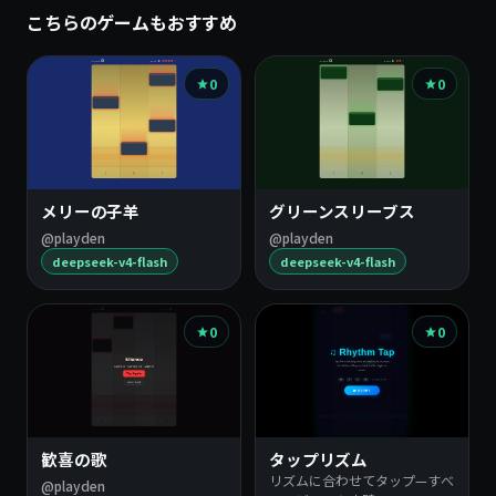
こちらのゲームもおすすめ
0
0
メリーの子羊
グリーンスリーブス
@playden
@playden
deepseek-v4-flash
deepseek-v4-flash
0
0
歓喜の歌
タップリズム
リズムに合わせてタップ—すべ
@playden