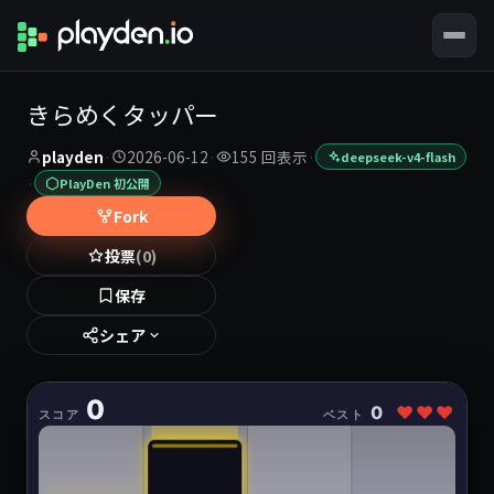
きらめくタッパー
playden
·
2026-06-12
·
155 回表示
·
deepseek-v4-flash
·
PlayDen 初公開
Fork
投票
(0)
保存
シェア