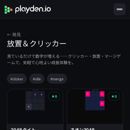
← 発見
放置＆クリッカー
見ているだけで数字が増える——クリッカー・放置・マージゲ
ームで、気軽で心地よい成長体験を。
#clicker
#idle
#merge
こ
0
0
の
ト
ピ
2048 タイト
ネオン2048