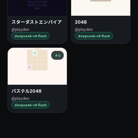
スターダストエンパイア
2048
@playden
@playden
deepseek-v4-flash
deepseek-v4-flash
0
パステル2048
@playden
deepseek-v4-flash