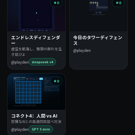
0
0
エンドレスディフェンダ
今日のタワーディフェン
ー
ス
虚空を航海し、無限の群れを生
@playden
き延びよ
@playden
deepseek v4
0
コネクト4：人間 vs AI
狡猾なAIとの高速四目並べ対決
@playden
GPT 5 mini