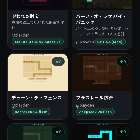
ム
一
呪われた財宝
バーフ・オ・ラマ パイ・
覧
悪魔の軍団で呪われた財宝を守
パニック
れ
パイを止めろ、鐘を鳴らせ、バ
ーフ・オ・ラマのカオスを引き
@playden
起…
@playden
Claude Opus 4.7 Adaptive
GPT-5.5 (Med)
0
0
デューン・ディフェンス
ブラスレール防衛
@playden
@playden
deepseek-v4-flash
deepseek-v4-flash
0
0