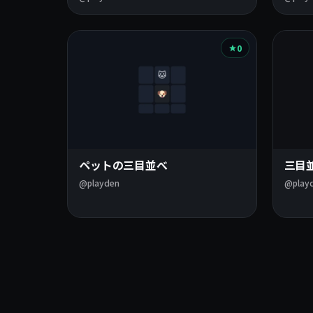
0
ペットの三目並べ
三目
@playden
@play