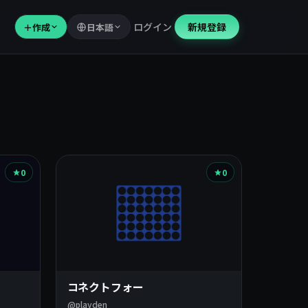
ログイン
新規登録
＋
作成
日本語
0
0
コネクトフォー
@playden