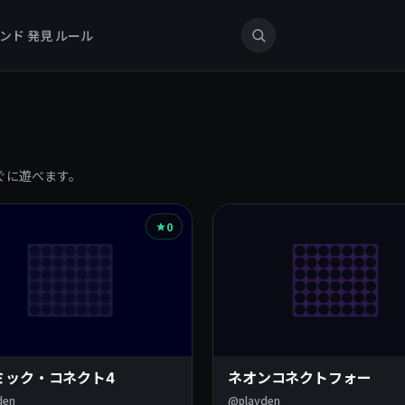
ンド
発見
ルール
すぐに遊べます。
0
ミック・コネクト4
ネオンコネクトフォー
den
@playden