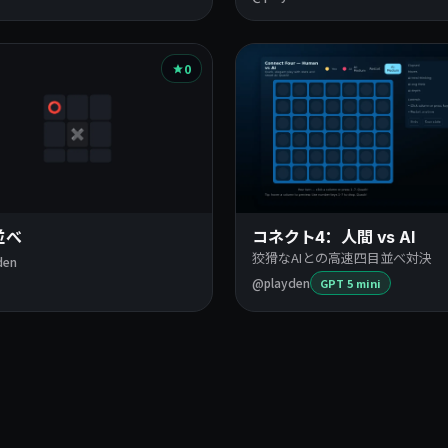
0
並べ
コネクト4：人間 vs AI
狡猾なAIとの高速四目並べ対決
den
@playden
GPT 5 mini