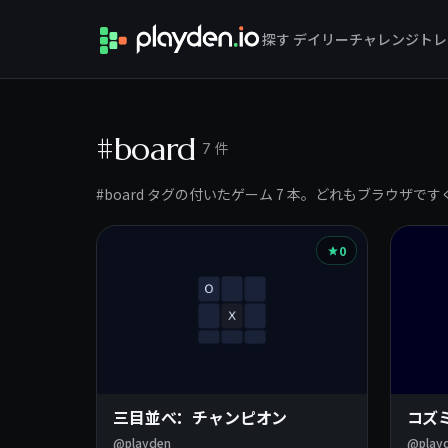
探す
デイリーチャレンジ
トレ
#board
7 件
#board タグの付いたゲーム 7 本。どれもブラウザで
0
三目並べ：チャンピオン
コズ
@playden
@play