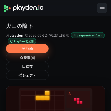
火山の降下
playden
·
2026-06-12
·
123 回表示
·
deepseek-v4-flash
·
PlayDen 初公開
Fork
投票
(0)
保存
シェア