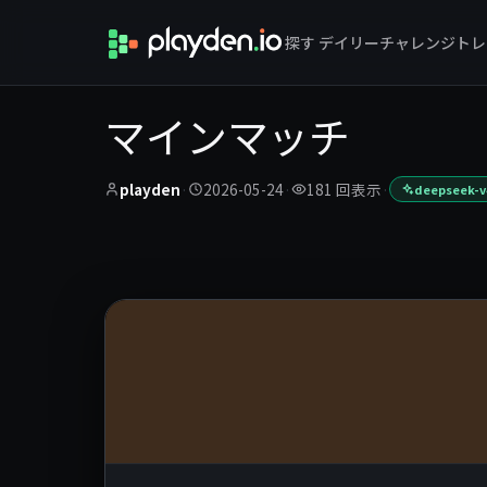
探す
デイリーチャレンジ
トレ
マインマッチ
playden
·
2026-05-24
·
181 回表示
·
deepseek-v