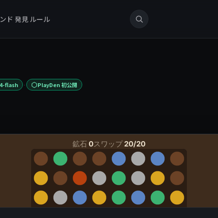
ンド
発見
ルール
·
4-flash
PlayDen 初公開