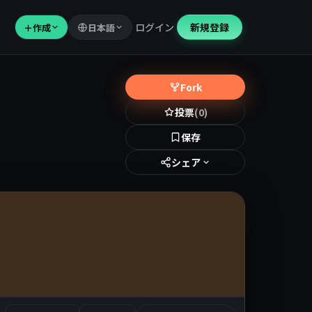
ログイン
新規登録
＋
作成
日本語
Fork
投票
(0)
保存
シェア