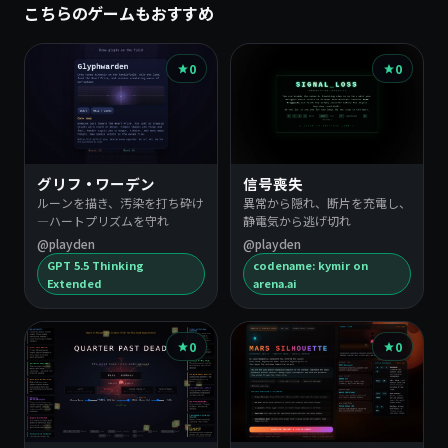
こちらのゲームもおすすめ
0
0
グリフ・ワーデン
信号喪失
ルーンを描き、汚染を打ち砕け
異常から隠れ、断片を充電し、
―ハートプリズムを守れ
静電気から逃げ切れ
@playden
@playden
GPT 5.5 Thinking
codename: kymir on
Extended
arena.ai
0
0