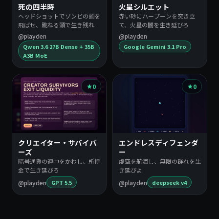
死の四半時
火星シルエット
ヘッドショットでゾンビの頭を
赤い砂にハープーンを突き立
飛ばせ、跳ねる頭で生き残れ
て、火星の闇を生き延びろ
@playden
@playden
Qwen 3.6 27B Dense + 35B
Google Gemini 3.1 Pro
A3B MoE
0
0
クリエイター・サバイバ
エンドレスディフェンダ
ーズ
ー
暗号通貨の連中をかわし、所持
虚空を航海し、無限の群れを生
金で生き延びろ
き延びよ
@playden
@playden
GPT 5.5
deepseek v4