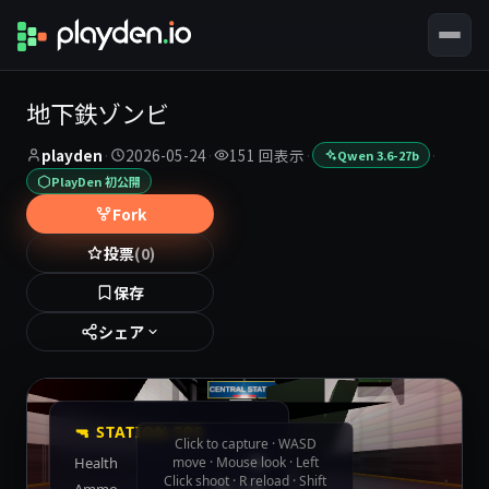
地下鉄ゾンビ
playden
·
2026-05-24
·
151 回表示
·
·
Qwen 3.6-27b
PlayDen 初公開
Fork
投票
(0)
保存
シェア