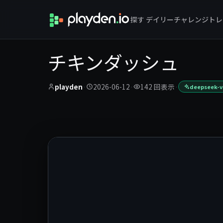
探す
デイリーチャレンジ
トレ
チキンダッシュ
playden
·
2026-06-12
·
142 回表示
·
deepseek-v