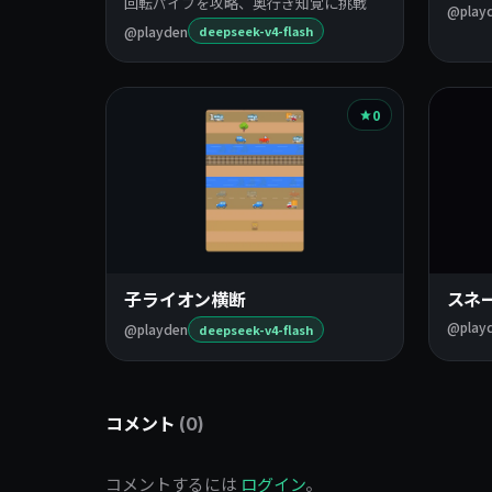
回転パイプを攻略、奥行き知覚に挑戦
@play
@playden
deepseek-v4-flash
0
子ライオン横断
スネ
@play
@playden
deepseek-v4-flash
コメント
(0)
コメントするには
ログイン
。