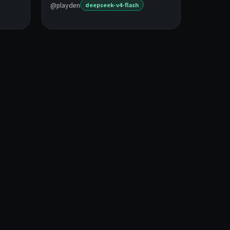
@playden
deepseek-v4-flash