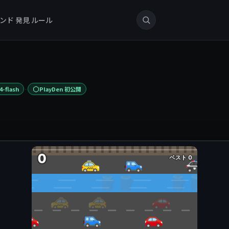
ンド
発見
ルール
·
4-flash
PlayDen 初公開