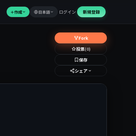
ログイン
新規登録
＋
作成
日本語
Fork
投票
(0)
保存
シェア