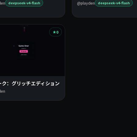
den
@playden
deepseek-v4-flash
deepseek-v4-flash
0
ーク：グリッチエディション
den